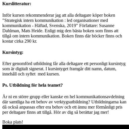
Kurslitteratur:
Inför kursen rekommenderar jag att alla deltagare köper boken
"Strategisk intern kommunikation : led organisationer med
kommunikation - Häftad, Svenska, 2019" Författare: Susanne
Dahlman, Mats Heide. Enligt mig den bästa boken som finns att
tillgå om intern kommunikation. Boken finns där böcker finns och
kostar cirka 290 kr.
Kursintyg:
Efter genomförd utbildning får alla deltagare ett personligt kursintyg
som är digitalt signerat. I kursintyget framgår ditt namn, datum,
innehåll och syftet med kursen.
Ps. Utbildning för hela teamet?
Är ni en större grupp eller kanske en hel kommunikationsavdelning
där samtliga ha ett behov av verktygsutbildning? Utbildningarna kan
då också anpassas efter era behov och ett ännu mer förmånligt pris
per deltagare finns att tillgå. Hör av dig så berättar jag mer!
Boka plats!