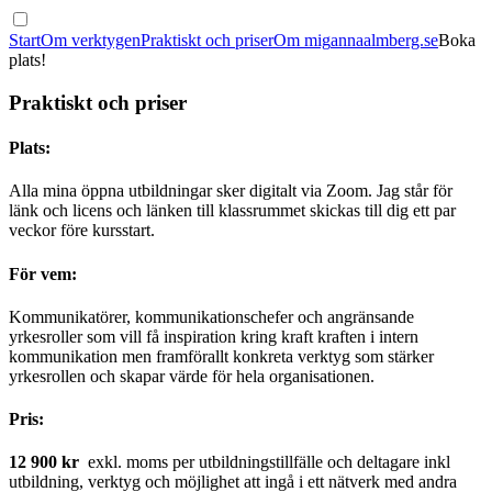
Start
Om verktygen
Praktiskt och priser
Om mig
annaalmberg.se
Boka
plats!
Praktiskt och priser
Plats:
Alla mina öppna utbildningar sker digitalt via Zoom. Jag står för
länk och licens och länken till klassrummet skickas till dig ett par
veckor före kursstart.
För vem:
Kommunikatörer, kommunikationschefer och angränsande
yrkesroller som vill få inspiration kring kraft kraften i intern
kommunikation men framförallt konkreta verktyg som stärker
yrkesrollen och skapar värde för hela organisationen.
Pris:
12 900 kr
exkl. moms per utbildningstillfälle och deltagare inkl
utbildning, verktyg och möjlighet att ingå i ett nätverk med andra