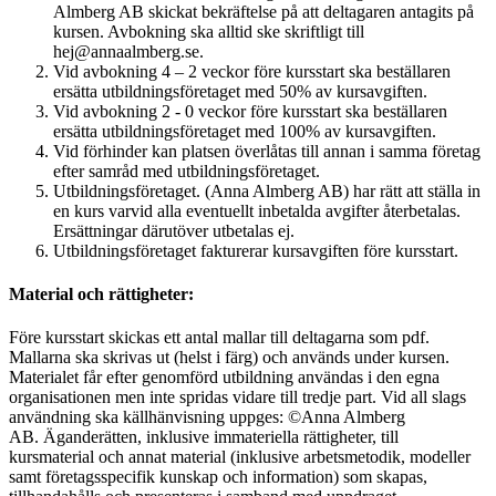
Almberg AB skickat bekräftelse på att deltagaren antagits på
kursen. Avbokning ska alltid ske skriftligt till
hej@annaalmberg.se.
Vid avbokning 4 – 2 veckor före kursstart ska beställaren
ersätta utbildningsföretaget med 50% av kursavgiften.
Vid avbokning 2 - 0 veckor före kursstart ska beställaren
ersätta utbildningsföretaget med 100% av kursavgiften.
Vid förhinder kan platsen överlåtas till annan i samma företag
efter samråd med utbildningsföretaget.
Utbildningsföretaget. (Anna Almberg AB) har rätt att ställa in
en kurs varvid alla eventuellt inbetalda avgifter återbetalas.
Ersättningar därutöver utbetalas ej.
Utbildningsföretaget fakturerar kursavgiften före kursstart.
Material och rättigheter:
Före kursstart skickas ett antal mallar till deltagarna som pdf.
Mallarna ska skrivas ut (helst i färg) och används under kursen.
Materialet får efter genomförd utbildning användas i den egna
organisationen men inte spridas vidare till tredje part. Vid all slags
användning ska källhänvisning uppges: ©️Anna Almberg
AB. Äganderätten, inklusive immateriella rättigheter, till
kursmaterial och annat material (inklusive arbetsmetodik, modeller
samt företagsspecifik kunskap och information) som skapas,