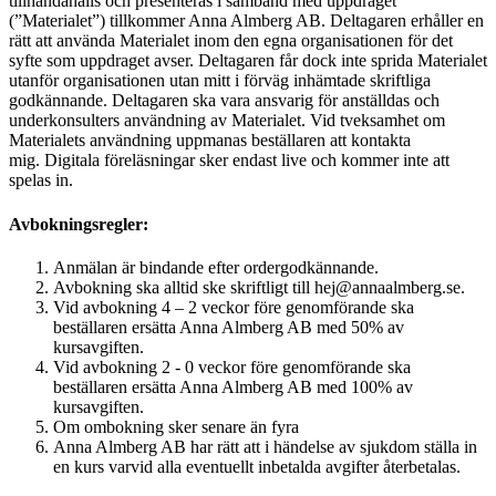
tillhandahålls och presenteras i samband med uppdraget
(”Materialet”) tillkommer Anna Almberg AB. Deltagaren erhåller en
rätt att använda Materialet inom den egna organisationen för det
syfte som uppdraget avser. Deltagaren får dock inte sprida Materialet
utanför organisationen utan mitt i förväg inhämtade skriftliga
godkännande. Deltagaren ska vara ansvarig för anställdas och
underkonsulters användning av Materialet. Vid tveksamhet om
Materialets användning uppmanas beställaren att kontakta
mig. Digitala föreläsningar sker endast live och kommer inte att
spelas in.
Avbokningsregler:
Anmälan är bindande efter ordergodkännande.
Avbokning ska alltid ske skriftligt till hej@annaalmberg.se.
Vid avbokning 4 – 2 veckor före genomförande ska
beställaren ersätta Anna Almberg AB med 50% av
kursavgiften.
Vid avbokning 2 - 0 veckor före genomförande ska
beställaren ersätta Anna Almberg AB med 100% av
kursavgiften.
Om ombokning sker senare än fyra
Anna Almberg AB har rätt att i händelse av sjukdom ställa in
en kurs varvid alla eventuellt inbetalda avgifter återbetalas.